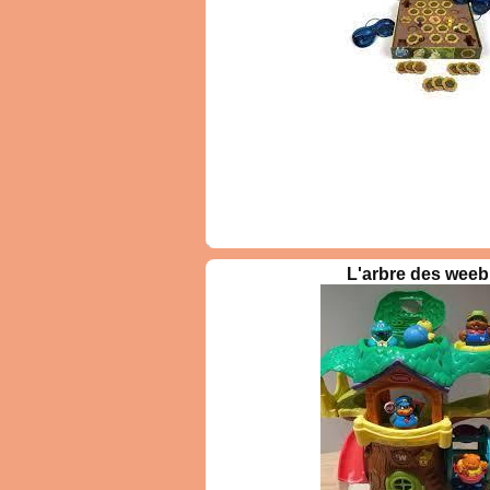
ux turbulences qui
1 à 4 joueurs
qui forment 
4 ans et +
t troubler cette grande
les demi-sym
15
cartes à l’
pour progress
petits vont adorer pouvoir men
3 aventures différentes, pr
sans écran et sans textes, ave
un format compact pensé pou
parents. La boîte fourreau 
support de jeu.
met le jardin sens dessus
Concept Ki
L'arbre des weeb
pins rusés, profitez de la
version c
ardiniers pour manger les
Concept ada
otager sans vous faire
ne savent pa
Jardiniers attentifs,
à leur tour,
z vous à retrouver les
faire devine
és sous les choux ? Mise
2 à 12 joueurs
des pions su
4 ans et +
pide : ouvrez la boîte et
du plateau 
20
 règles très simples pour
l’enfant indi
lement stratégique !
de l’animal 
Animaux propose 110 animaux 
deux niveaux de difficulté. Magn