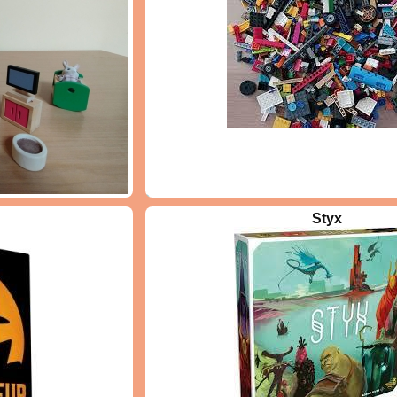
vec minutie au gré de
Styx
ion, faire , défaire,
pter, inventer...ce vrac
st fait pour des
 aguerris et créatifs.