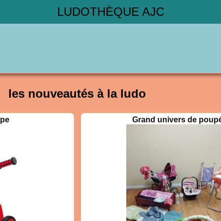
LUDOTHÈQUE AJC
les nouveautés à la ludo
ape
Grand univers de poup