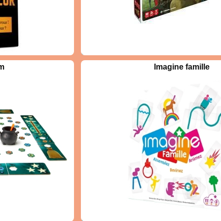
ra au Roi des Limbes
om
Imagine famille
ences se succèdent,
cruter les Emissaires
t les meilleurs atouts.
ion, vos adversaires
!