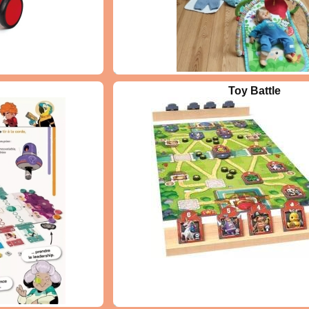
pour prendre soins de
Toy Battle
bercer, les nourrir, les
iller...et aussi jouer