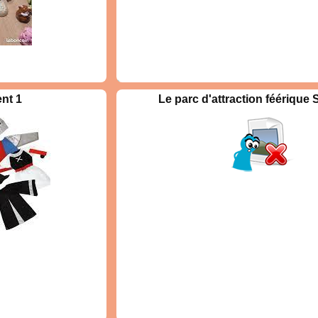
mmunication pour les
ouvrir le monde animal
ements pour imiter,
nt 1
Le parc d'attraction féérique 
 s'inventer des vies et
 !