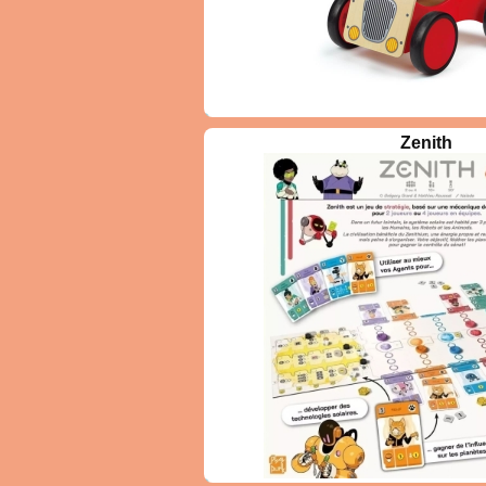
lus jeune âge, partez à
Grand univers 
Zenith
e avec ce véhicule porteur
vos poupées, les 
 facile de préhension.
balader, les hab
avec eux ;)
0 joueurs
1 ans et +