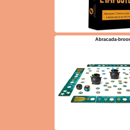
jeu L'Imposteur, tous les
Qui succéde
Abracada-bro
onnaissent un mot secret,
? Les Audi
n : il est désormais
tentez de re
r, et doit tenter de deviner
qui présenten
2 à 6 joueurs
en s’appuyant sur les
Mais attent
14 ans et +
fournis par les autres
sont à l'affût 
45
. Sans se faire démasquer
ut de chaque manche, les
 reçoivent une carte
nt le mot secret, sauf
ucune indication. En trois
nt des indices liés au mot
s, un vote est tenu pour
mposteur n'est pas identifié,
t identifié mais devine le
 même gagner. Les joueurs
rectement l'Imposteur. Si
étection après trois tours