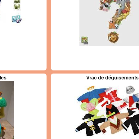
un paysage et associez
boles visibles sur les
aide du pion Bernard
er dans l’histoire. Les
er l'enquête. Retrouvez
oposant une immersion
c des règles simples et
r les enfants et les
vous servira aussi de
ds Animaux est une
les
Vrac de déguisements
oopérative du jeu
ptée aux enfants qui
s encore lire. Chacun
 les enfants tentent de
r un animal en posant
r les icônes illustrées
de jeu. Par ce moyen,
que une caractéristique
à trouver. Concept Kids
à deviner répartis en
ifiquement illustré par