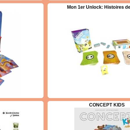
ite : votre créativité !
Mon 1er Unlock: Histoires d
ansparentes au service
agination pour faire
e des énigmes (films,
nnages...). Superposez
 Combinez et même
ossibilités infinies !
us, tout est permis !
00 énigmes à faire
e seule limite : votre
s l’univers d’Unlock!
CONCEPT KIDS
 avec Mon Premier
idez Bernard le canard
r ses missions. Dans
Unlock! : Histoires de
ervez bien les cartes